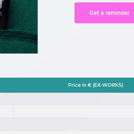
Get a reminder
Price in € (EX-WORKS)